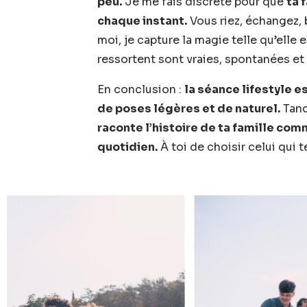
peu.
Je me fais discrète pour que
ta 
chaque instant.
Vous riez, échangez, 
moi, je capture la magie telle qu’elle 
ressortent sont vraies, spontanées et
En conclusion :
la séance lifestyle 
de poses légères et de naturel.
Tand
raconte l’histoire de ta famille com
quotidien.
À toi de choisir celui qui t