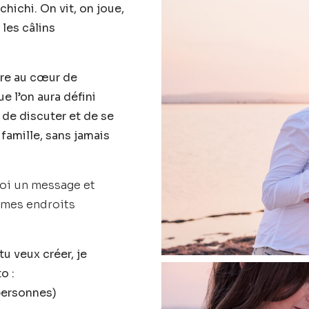
 chichi. On vit, on joue,
 les câlins
ure au cœur de
ue l’on aura défini
 de discuter et de se
 famille, sans jamais
moi un message et
i mes endroits
tu veux créer, je
o :
 personnes)