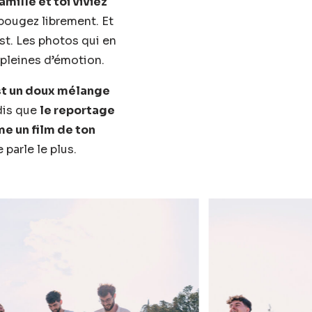
famille et toi viviez
bougez librement. Et
est. Les photos qui en
 pleines d’émotion.
est un doux mélange
is que
le reportage
me un film de ton
e parle le plus.