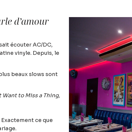
arle d’amour
sait écouter AC/DC,
tine vinyle. Depuis, le
 plus beaux slows sont
t Want to Miss a Thing,
. Exactement ce que
riage.