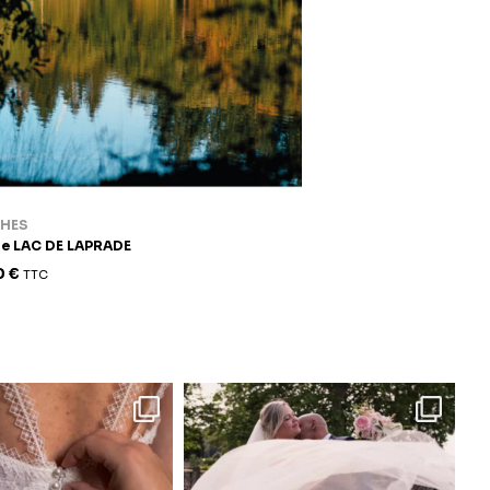
CHES
he LAC DE LAPRADE
0
€
TTC