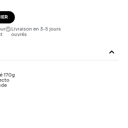
IER
our
Livraison en 3-5 jours
at
ouvrés
né 170g
recto
ude