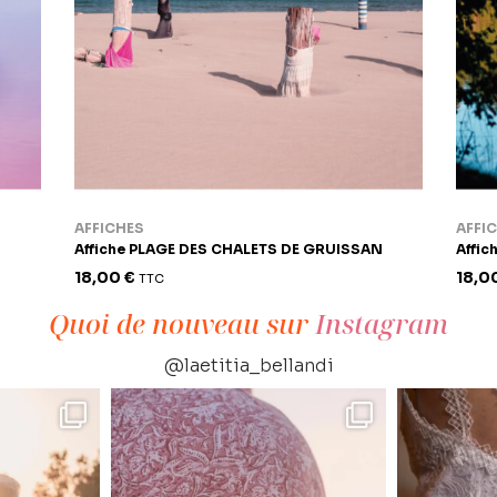
AFFICHES
AFFI
Affiche PLAGE DES CHALETS DE GRUISSAN
Affic
18,00
€
18,0
TTC
Quoi de nouveau sur
Instagram
@laetitia_bellandi