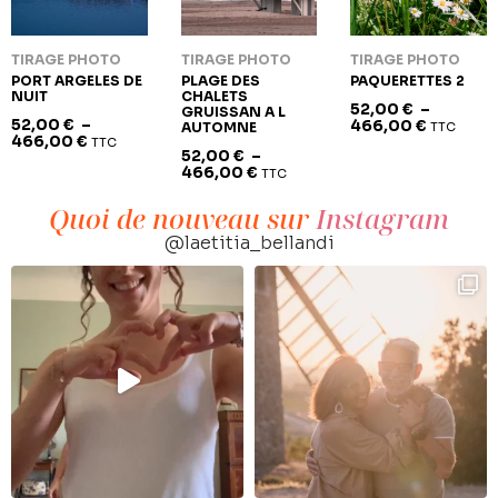
TIRAGE PHOTO
TIRAGE PHOTO
TIRAGE PHOTO
PORT ARGELES DE
PLAGE DES
PAQUERETTES 2
NUIT
CHALETS
52,00
€
–
GRUISSAN A L
52,00
€
–
466,00
€
AUTOMNE
TTC
466,00
€
TTC
52,00
€
–
466,00
€
TTC
Quoi de nouveau sur
Instagram
@laetitia_bellandi