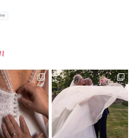
nne
m