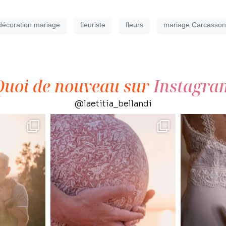
décoration mariage
fleuriste
fleurs
mariage Carcasso
Quoi de nouveau sur
Instagra
@laetitia_bellandi